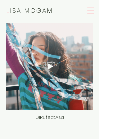
L
ISA MOGAMI
GIRL feat.Asa