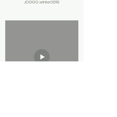
JOGGO winter2019
JOGGO winter2019